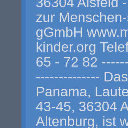
36304 Alsfeld 
zur Menschen-
gGmbH www.m
kinder.org Tele
65 - 72 82 -------
-------------- 
Panama, Lauter
43-45, 36304 Al
Altenburg, ist 